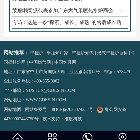
荣耀|我司派代表参加广东燃气采暖热水炉商会二届
三次会员大会
专访：这是一条“探索、成长、成熟”的售后成长路！
网站推荐：
壁挂炉
|
壁挂炉厂家
|
壁挂炉知识
|
燃气壁挂炉百科
|
中
国壁挂炉网
|
中国燃气网
|
中国炉具网
地址：广东省中山市黄圃镇大雁工业区雁南路17号 邮编：528429
全国服务热线：
400-655-0002
企业邮箱：YUSHUN@GDESIN.COM
网站地址：
WWW.GDESIN.COM
网站地图
网站备案号：
粤ICP备2026074232号
粤公网安备
44200002443750号
技术支持：
准度科技