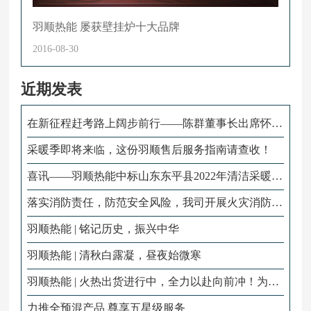
羽顺热能 屡获壁挂炉十大品牌
2016-08-30
近期发表
在新征程赶考路上阔步前行——陈群董事长出席怀化
市六届人大二次会议
采暖季即将来临，这份羽顺售后服务指南请查收！
喜讯——羽顺热能中标山东东平县2022年清洁采暖项
目！
落实消防责任，防范安全风险，我司开展火灾消防演
练！
羽顺热能 | 铭记历史，振兴中华
羽顺热能 | 清秋白露凝，昼夜始微寒
羽顺热能 | 火热出货进行中，全力以赴向前冲！为冬
季采暖贡献羽顺力量！
力推全预混产品 尊享五星级服务