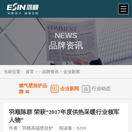
NEWS
品牌资讯
当前位置：
首页
> >
品牌资讯
>
企业新闻
燃气壁挂炉品
企业新闻
行业动态
牌 〓
羽顺陈群 荣获“2017年度供热采暖行业领军
人物”
作者：
羽顺高端壁挂炉
阅读量：
9209