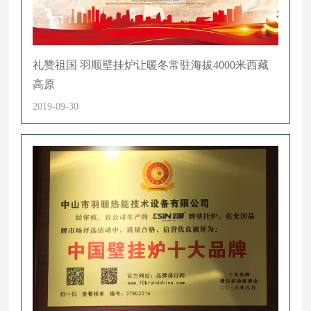
礼赞祖国 羽顺壁挂炉让暖冬常驻海拔4000米西藏
高原
2019-09-30