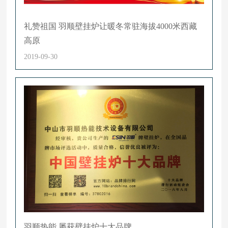
礼赞祖国 羽顺壁挂炉让暖冬常驻海拔4000米西藏
高原
2019-09-30
羽顺热能 屡获壁挂炉十大品牌