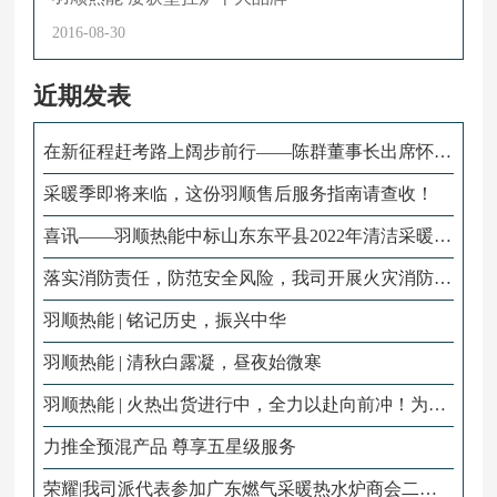
2016-08-30
近期发表
在新征程赶考路上阔步前行——陈群董事长出席怀化
市六届人大二次会议
采暖季即将来临，这份羽顺售后服务指南请查收！
喜讯——羽顺热能中标山东东平县2022年清洁采暖项
目！
落实消防责任，防范安全风险，我司开展火灾消防演
练！
羽顺热能 | 铭记历史，振兴中华
羽顺热能 | 清秋白露凝，昼夜始微寒
羽顺热能 | 火热出货进行中，全力以赴向前冲！为冬
季采暖贡献羽顺力量！
力推全预混产品 尊享五星级服务
荣耀|我司派代表参加广东燃气采暖热水炉商会二届