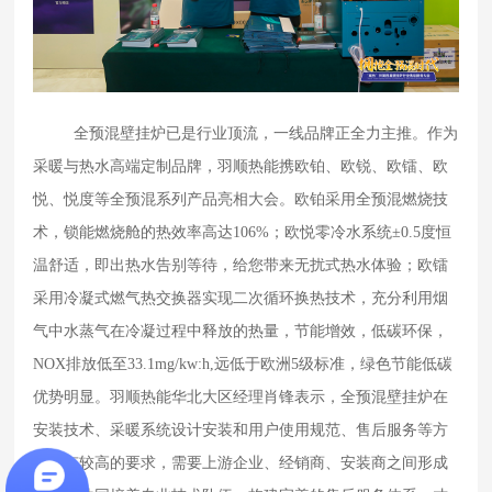
全预混壁挂炉已是行业顶流，一线品牌正全力主推。作为
采暖与热水高端定制品牌，羽顺热能携欧铂、欧锐、欧镭、欧
悦、悦度等全预混系列产品亮相大会。欧铂采用全预混燃烧技
术，锁能燃烧舱的热效率高达
106%；欧悦零冷水系统±0.5度恒
温舒适，即出热水告别等待，给您带来无扰式热水体验；欧镭
采用冷凝式燃气热交换器实现二次循环换热技术，充分利用烟
气中水蒸气在冷凝过程中释放的热量，节能增效，低碳环保，
NOX排放低至33.1mg/kw:h,远低于欧洲5级标准，绿色节能低碳
优势明显。羽顺热能华北大区经理肖锋表示，全预混壁挂炉在
安装技术、采暖系统设计安装和用户使用规范、售后服务等方
面都有较高的要求，需要上游企业、经销商、安装商之间形成