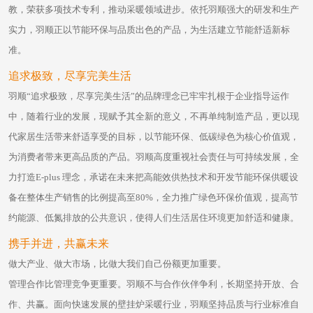
教，荣获多项技术专利，推动采暖领域进步。依托羽顺强大的研发和生产
实力，羽顺正以节能环保与品质出色的产品，为生活建立节能舒适新标
准。
追求极致，尽享完美生活
羽顺“追求极致，尽享完美生活”的品牌理念已牢牢扎根于企业指导运作
中，随着行业的发展，现赋予其全新的意义，不再单纯制造产品，更以现
代家居生活带来舒适享受的目标，以节能环保、低碳绿色为核心价值观，
为消费者带来更高品质的产品。羽顺高度重视社会责任与可持续发展，全
力打造E-plus 理念，承诺在未来把高能效供热技术和开发节能环保供暖设
备在整体生产销售的比例提高至80%，全力推广绿色环保价值观，提高节
约能源、低氮排放的公共意识，使得人们生活居住环境更加舒适和健康。
携手并进，共赢未来
做大产业、做大市场，比做大我们自己份额更加重要。
管理合作比管理竞争更重要。羽顺不与合作伙伴争利，长期坚持开放、合
作、共赢。面向快速发展的壁挂炉采暖行业，羽顺坚持品质与行业标准自