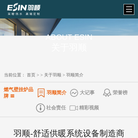
ABOUT ESIN
关于羽顺
当前位置：
首页
> >
关于羽顺
>
羽顺简介
燃气壁挂炉品
羽顺简介
​大记事
荣誉榜
牌 〓
社会责任
精彩视频
羽顺-舒适供暖系统设备制造商