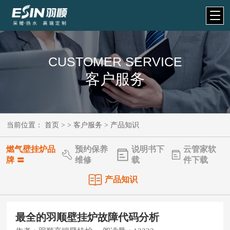
CUSTOMER SERVICE
客户服务
当前位置：
首页
> >
客户服务
>
产品知识
燃气壁挂炉品
预约保养
说明书下
云管家软
牌 〓
维修
载
件下载
产品知识
最全的羽顺壁挂炉故障代码分析