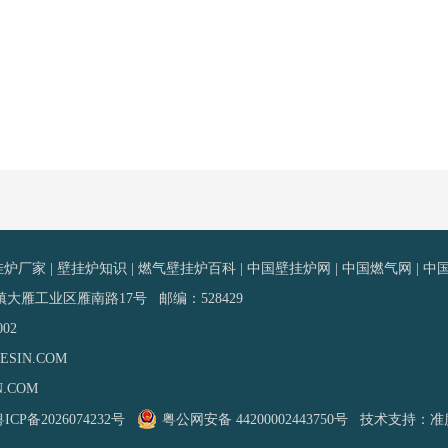
挂炉厂家
|
壁挂炉知识
|
燃气壁挂炉百科
|
中国壁挂炉网
|
中国燃气网
|
中
雁工业区雁南路17号 邮编：528429
002
SIN.COM
N.COM
ICP备2026074232号
粤公网安备 44200002443750号
技术支持：
准