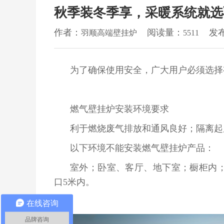
精彩视频
秋季装冬季享，采暖系统就选
品牌资讯
企业新闻
作者：
阅读量：
发
羽顺高端壁挂炉
5511
行业动态
客户服务
预约保养维修
说明书下载
为了确保使用安全，广大用户必须选择
云管家软件下载
产品知识
招商加盟
燃气壁挂炉安装环境要求
联系我们
利于燃烧废气排放和通风良好；隔离起
以下环境不能安装燃气壁挂炉产品：
室外；卧室、客厅、地下室；橱柜内
口5米内。
在线咨询
品牌咨询