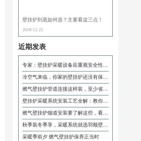
壁挂炉到底如何选？主要看这三点！
2018-12-25
近期发表
专家：壁挂炉采暖设备应重视安全性和
设备的保养
冷空气来临，你家的壁挂炉还没有保
养？
燃气壁挂炉管道连接这样装，至少省一
半燃气费
壁挂炉采暖系统安装工艺全解：教你怎
样安装水路管道
燃气壁挂炉烟道安装要了解这些，看完
再装不后悔
秋季装冬季享，采暖系统就选羽顺壁挂
炉
采暖季前夕 燃气壁挂炉保养正当时