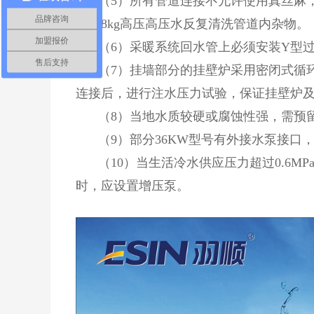
（5）所有管道连接不允许使用真丝麻
品牌咨询
气和8kg高压高压水反复清洗管道内杂物。
加盟报价
（6）采暖系统回水管上必须安装Y型
售后支持
（7）挂墙部分的挂壁炉采用密闭式循
连接后，进行注水压力试验，保证挂壁炉
（8）当地水质较硬或腐蚀性强，需预
（9）部分36KW型号有外接水泵接口
（10）当生活冷水供应压力超过0.6MP
时，应设置增压泵。