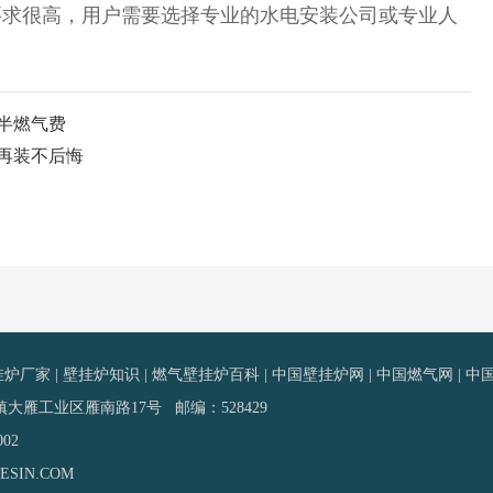
要求很高，用户需要选择专业的水电安装公司或专业人
半燃气费
再装不后悔
挂炉厂家
|
壁挂炉知识
|
燃气壁挂炉百科
|
中国壁挂炉网
|
中国燃气网
|
中
雁工业区雁南路17号 邮编：528429
002
SIN.COM