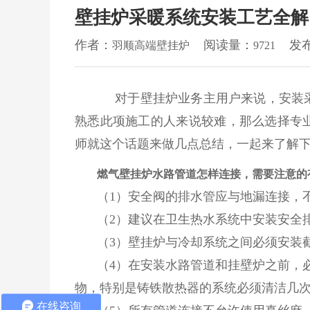
精彩视频
壁挂炉采暖系统安装工艺全解
品牌资讯
企业新闻
作者：
阅读量：
发
羽顺高端壁挂炉
9721
行业动态
客户服务
预约保养维修
说明书下载
对于壁挂炉业务主用户来说，安装
云管家软件下载
熟悉此项施工的人来说较难，那么选择专
产品知识
招商加盟
师就这个话题来做几点总结，一起来了解
联系我们
燃气壁挂炉水路管道怎样连接，需要注意的
（1）安全阀的排水管应与地漏连接，
（2）建议在卫生热水系统中安装安全
（3）壁挂炉与冷却系统之间必须安装
（4）在安装水路管道和挂壁炉之前，
物，特别是铸铁散热器的系统必须清洁几
在线咨询