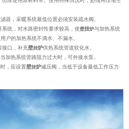
，但应使用原材料带。使用特殊情况时，必须用压缩空
过滤器，采暖系统最低位置必须安装疏水阀。
环系统，对水路密封性要求较高，使
挂
与加热系统
壁
炉
及用户的加热系统不滴水、不漏水。
留接口，补充
壁
炉
供热系统管道软化水。
挂
，当加热系统管路阻力过大时，可外接水泵..
a时，应设置
壁
炉
减压阀，当低于设备最低工作压力
挂