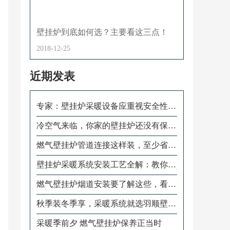
壁挂炉到底如何选？主要看这三点！
2018-12-25
近期发表
专家：壁挂炉采暖设备应重视安全性和
设备的保养
冷空气来临，你家的壁挂炉还没有保
养？
燃气壁挂炉管道连接这样装，至少省一
半燃气费
壁挂炉采暖系统安装工艺全解：教你怎
样安装水路管道
燃气壁挂炉烟道安装要了解这些，看完
再装不后悔
秋季装冬季享，采暖系统就选羽顺壁挂
炉
采暖季前夕 燃气壁挂炉保养正当时