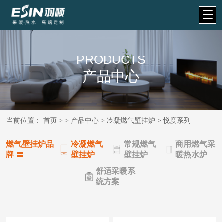
PRODUCTS
产品中心
当前位置：
首页
> >
产品中心
>
冷凝燃气壁挂炉
>
悦度系列
燃气壁挂炉品
冷凝燃气
常规燃气
商用燃气采
牌 〓
壁挂炉
壁挂炉
暖热水炉
舒适采暖系
统方案