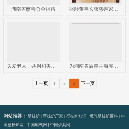
湖南省慈善总会捐赠
羽顺董事长获慈善家殊荣
关爱老人，共创和美敬老活动
为湖南省辰溪县船溪学校捐资助教
上一页
1
2
3
下一页
网站推荐：
壁挂炉
|
壁挂炉厂家
|
壁挂炉知识
|
燃气壁挂炉百科
|
中
国壁挂炉网
|
中国燃气网
|
中国炉具网