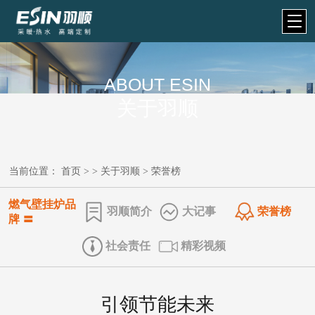
ABOUT ESIN
关于羽顺
当前位置：
首页
> >
关于羽顺
>
荣誉榜
燃气壁挂炉品
羽顺简介
​大记事
荣誉榜
牌 〓
社会责任
精彩视频
引领节能未来