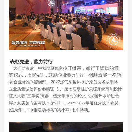
表彰先进
，
蓄力前行
拉开帷幕
举行了隆重的颁
大会结束后，中秋团聚晚宴
，
奖仪式，
鼓励企业
！
羽顺热能一举斩
表彰先进，
蓄力前行
获
、
、
企业标准
领跑者
2022
燃气采暖热水炉原创技术成果奖
“
”
企业质量诚信评价参编证书
，
“第七届壁挂炉采暖系统节能设计
征文大赛”三等奖
陈群、伍秉华撰写的论文《采暖热水炉磁悬
(
浮水泵实施方案与技术探讨》
，
年度优秀技术委员
)
2021-2022
伍秉华
，“巾帼建功标兵”
梁小燕
七个奖项。
(
)
(
)