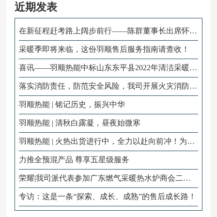
近期发表
在新征程赶考路上阔步前行——陈群董事长出席怀化
市六届人大二次会议
采暖季即将来临，这份羽顺售后服务指南请查收！
喜讯——羽顺热能中标山东东平县2022年清洁采暖项
目！
落实消防责任，防范安全风险，我司开展火灾消防演
练！
羽顺热能 | 铭记历史，振兴中华
羽顺热能 | 清秋白露凝，昼夜始微寒
羽顺热能 | 火热出货进行中，全力以赴向前冲！为冬
季采暖贡献羽顺力量！
力推全预混产品 尊享五星级服务
荣耀|我司派代表参加广东燃气采暖热水炉商会二届
三次会员大会
专访：这是一条“探索、成长、成熟”的售后成长路！