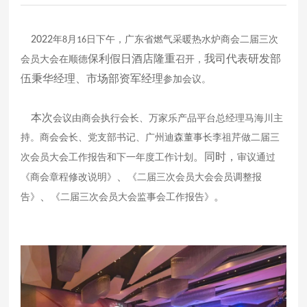
2022
年
月
日下午，广东省燃气采暖热水炉商会二届三次
8
16
保利假日
酒店隆重
我司代表研发部
会员大会在顺德
召开，
伍秉华经理、市场部资军经理
参加会议。
本次
会议由商会执行会长、万家乐产品平台总经理马海川主
持。商会会长、党支部书记、广州迪森董事长李祖芹做二届三
。
同时，
次会员大会工作报告和下一年度工作计划
审议通过
、
《商会章程修改说明》
《二届三次会员大会会员调整报
、
。
告》
《二届三次会员大会监事会工作报告》