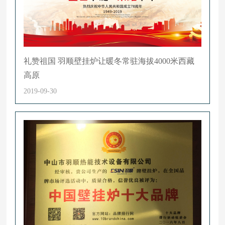
礼赞祖国 羽顺壁挂炉让暖冬常驻海拔4000米西藏
高原
2019-09-30