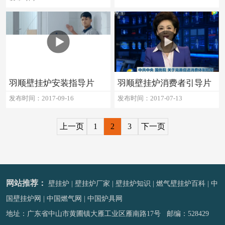
羽顺壁挂炉安装指导片
羽顺壁挂炉消费者引导片
发布时间：2017-09-16
发布时间：2017-07-13
上一页
1
2
3
下一页
网站推荐：
壁挂炉
|
壁挂炉厂家
|
壁挂炉知识
|
燃气壁挂炉百科
|
中
国壁挂炉网
|
中国燃气网
|
中国炉具网
地址：广东省中山市黄圃镇大雁工业区雁南路17号 邮编：528429