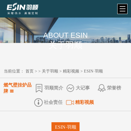
ABOUT ESIN
关于羽顺
当前位置：
首页
> >
关于羽顺
>
精彩视频
>
ESIN·羽顺
燃气壁挂炉品
羽顺简介
​大记事
荣誉榜
牌 〓
社会责任
精彩视频
ESIN·羽顺